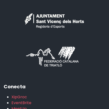
Conecta
XipGroc
EventBrite
MeetUp