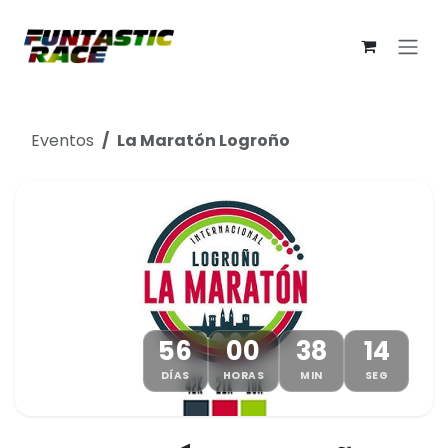
Ir al contenido
Eventos
La Maratón Logroño
56
00
38
13
DÍAS
HORAS
MIN
SEG