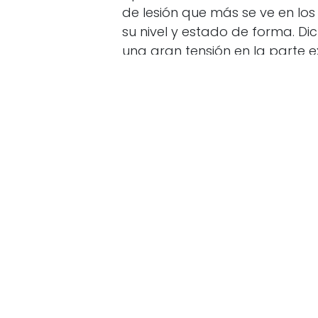
de lesión que más se ve en l
su nivel y estado de forma. Di
una gran tensión en la parte e
la rodilla. Y es que la cintilla 
descensos largos y prolongad
Si estás iniciándote en el trai
fortalecimiento y desarrollo de
De esta manera, podrás progr
preparados para la exigencia fí
en
Running
El Club
Conecta