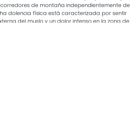
os corredores de montaña independientemente de
cha dolencia física está caracterizada por sentir
xterna del muslo y un dolor intenso en la zona de
iliotibial suele venir ocasionada por afrontar
os.
l running, es importante que incorpores sesiones de
l tren inferior en tu entrenamiento en el gimnasio.
esar como corredor, tener los músculos
sica de esta disciplina y evitar posibles lesiones.