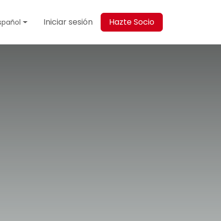
Iniciar sesión
Hazte Socio
spañol